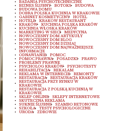
BADANIA PSYCHOTECHNICZNE
BIZNES ŚLUBNY
BOTOKS
BUDOWA
BUDOWA DOMU
DOBRA POLSKA KUCHNIA W KRAKOWIE
GABINET KOSMETYCZNY
HOTEL
HOTELE
KRAKOW RESTAURANT
KRAKÓW
KUCHNIA POLSKA KRAKÓW
KUCHNIA WŁOSKA KRAKÓW
MARKETING W SIECI
MEDYCYNA
NOWOCZESNY DOM ARTYKUŁY
NOWOCZESNY DOM BLOG
NOWOCZESNY DOM DZISIAJ
NOWOCZESNY DOM NAJWAŻNIEJSZE
INFORMACJE
ODNAWIANIE
POMOC
POMOC PRAWNA
POSADZKI
PRAWO
PROBLEMY PRAWNE
PSYCHOLOG KRAKÓW
PSYCHOTESTY
REHABILITACJA
REKALAM
REKLAMA W INTERNECIE
REMONTY
RESTAURACJA
RESTAURACJA KRAKÓW
RESTAURACJA PRZY RYNKU W
KRAKOWIE
RESTAURACJA Z POLSKĄ KUCHNIĄ W
KRAKOWIE
SKLEP ONLINE
SKLEPY INTERNETOWE
SKUTECZNA REKLAMA
SUKNIE ŚLUBNE
SZAMBO BETONOWE
SZKOŁA
TESTY PSYCHOLOGICZNE
URODA
ZDROWIE