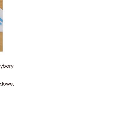
wybory
zędowe,
e