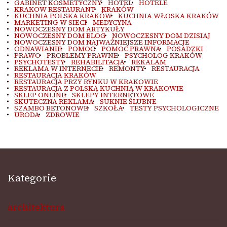
GABINET KOSMETYCZNY
HOTEL
HOTELE
KRAKOW RESTAURANT
KRAKÓW
KUCHNIA POLSKA KRAKÓW
KUCHNIA WŁOSKA KRAKÓW
MARKETING W SIECI
MEDYCYNA
NOWOCZESNY DOM ARTYKUŁY
NOWOCZESNY DOM BLOG
NOWOCZESNY DOM DZISIAJ
NOWOCZESNY DOM NAJWAŻNIEJSZE INFORMACJE
ODNAWIANIE
POMOC
POMOC PRAWNA
POSADZKI
PRAWO
PROBLEMY PRAWNE
PSYCHOLOG KRAKÓW
PSYCHOTESTY
REHABILITACJA
REKALAM
REKLAMA W INTERNECIE
REMONTY
RESTAURACJA
RESTAURACJA KRAKÓW
RESTAURACJA PRZY RYNKU W KRAKOWIE
RESTAURACJA Z POLSKĄ KUCHNIĄ W KRAKOWIE
SKLEP ONLINE
SKLEPY INTERNETOWE
SKUTECZNA REKLAMA
SUKNIE ŚLUBNE
SZAMBO BETONOWE
SZKOŁA
TESTY PSYCHOLOGICZNE
URODA
ZDROWIE
Kategorie
architektura